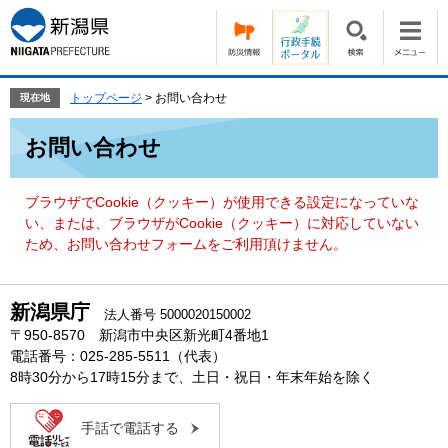
ペ
メ
ー
ニ
ジ
ュ
の
ー
先
を
トップページ
>
お問い合わせ
現在地
頭
飛
本
で
ば
お問い合わせ
文
す。
し
て
本
ブラウザでCookie（クッキー）が使用できる設定になっていな
文
い、または、ブラウザがCookie（クッキー）に対応していない
へ
ため、お問い合わせフォームをご利用頂けません。
新潟県庁
法人番号 5000020150002
〒950-8570 新潟市中央区新光町4番地1
電話番号：025-285-5511（代表）
8時30分から17時15分まで、土日・祝日・年末年始を除く
手話で電話する