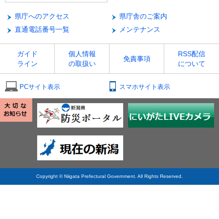
県庁へのアクセス
県庁舎のご案内
直通電話番号一覧
メンテナンス
ガイド
個人情報
RSS配信
免責事項
ライン
の取扱い
について
PCサイト表示
スマホサイト表示
Copyright © Niigata Prefectural Government. All Rights Reserved.