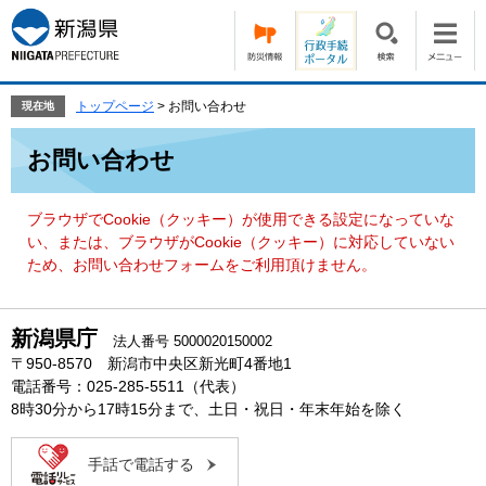
ペ
メ
ー
ニ
ジ
ュ
の
ー
先
を
トップページ
>
お問い合わせ
現在地
頭
飛
本
で
ば
お問い合わせ
文
す。
し
て
本
ブラウザでCookie（クッキー）が使用できる設定になっていな
文
い、または、ブラウザがCookie（クッキー）に対応していない
へ
ため、お問い合わせフォームをご利用頂けません。
新潟県庁
法人番号 5000020150002
〒950-8570 新潟市中央区新光町4番地1
電話番号：025-285-5511（代表）
8時30分から17時15分まで、土日・祝日・年末年始を除く
手話で電話する