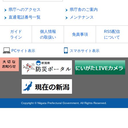
県庁へのアクセス
県庁舎のご案内
直通電話番号一覧
メンテナンス
ガイド
個人情報
RSS配信
免責事項
ライン
の取扱い
について
PCサイト表示
スマホサイト表示
Copyright © Niigata Prefectural Government. All Rights Reserved.