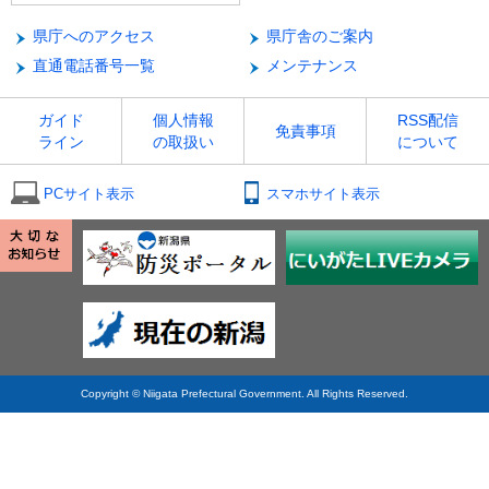
県庁へのアクセス
県庁舎のご案内
直通電話番号一覧
メンテナンス
ガイド
個人情報
RSS配信
免責事項
ライン
の取扱い
について
PCサイト表示
スマホサイト表示
Copyright © Niigata Prefectural Government. All Rights Reserved.