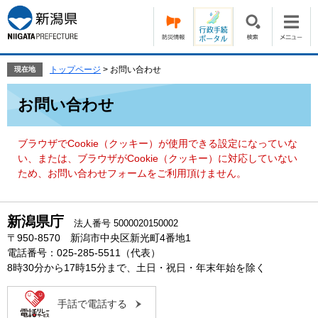
ペ
メ
ー
ニ
ジ
ュ
の
ー
先
を
トップページ
>
お問い合わせ
現在地
頭
飛
本
で
ば
お問い合わせ
文
す。
し
て
本
ブラウザでCookie（クッキー）が使用できる設定になっていな
文
い、または、ブラウザがCookie（クッキー）に対応していない
へ
ため、お問い合わせフォームをご利用頂けません。
新潟県庁
法人番号 5000020150002
〒950-8570 新潟市中央区新光町4番地1
電話番号：025-285-5511（代表）
8時30分から17時15分まで、土日・祝日・年末年始を除く
手話で電話する