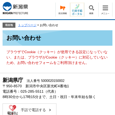
ペ
メ
ー
ニ
ジ
ュ
の
ー
先
を
トップページ
>
お問い合わせ
現在地
頭
飛
本
で
ば
お問い合わせ
文
す。
し
て
本
ブラウザでCookie（クッキー）が使用できる設定になっていな
文
い、または、ブラウザがCookie（クッキー）に対応していない
へ
ため、お問い合わせフォームをご利用頂けません。
新潟県庁
法人番号 5000020150002
〒950-8570 新潟市中央区新光町4番地1
電話番号：025-285-5511（代表）
8時30分から17時15分まで、土日・祝日・年末年始を除く
手話で電話する