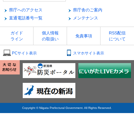
県庁へのアクセス
県庁舎のご案内
直通電話番号一覧
メンテナンス
ガイド
個人情報
RSS配信
免責事項
ライン
の取扱い
について
PCサイト表示
スマホサイト表示
Copyright © Niigata Prefectural Government. All Rights Reserved.