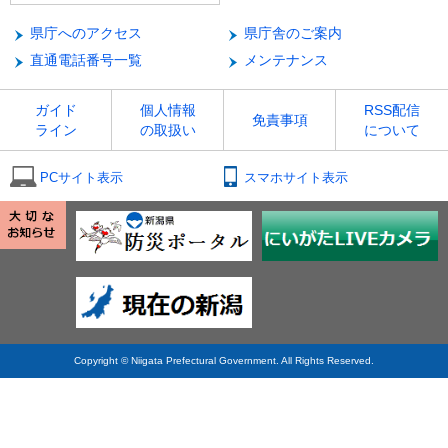
県庁へのアクセス
県庁舎のご案内
直通電話番号一覧
メンテナンス
ガイド
個人情報
RSS配信
免責事項
ライン
の取扱い
について
PCサイト表示
スマホサイト表示
Copyright © Niigata Prefectural Government. All Rights Reserved.