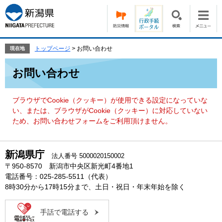
ペ
メ
ー
ニ
ジ
ュ
の
ー
先
を
トップページ
>
お問い合わせ
現在地
頭
飛
本
で
ば
お問い合わせ
文
す。
し
て
本
ブラウザでCookie（クッキー）が使用できる設定になっていな
文
い、または、ブラウザがCookie（クッキー）に対応していない
へ
ため、お問い合わせフォームをご利用頂けません。
新潟県庁
法人番号 5000020150002
〒950-8570 新潟市中央区新光町4番地1
電話番号：025-285-5511（代表）
8時30分から17時15分まで、土日・祝日・年末年始を除く
手話で電話する