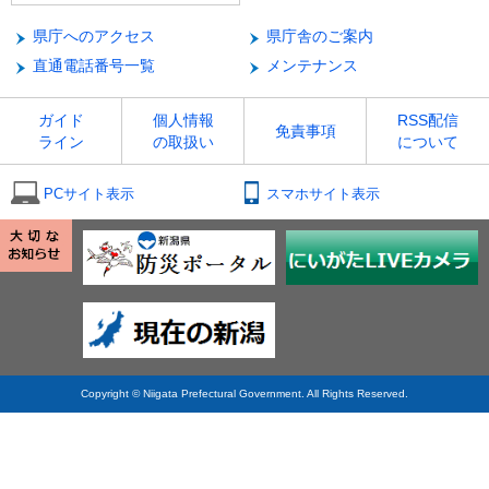
県庁へのアクセス
県庁舎のご案内
直通電話番号一覧
メンテナンス
ガイド
個人情報
RSS配信
免責事項
ライン
の取扱い
について
PCサイト表示
スマホサイト表示
Copyright © Niigata Prefectural Government. All Rights Reserved.