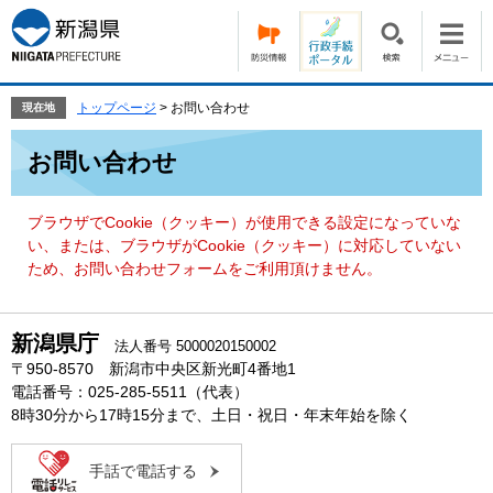
ペ
メ
ー
ニ
ジ
ュ
の
ー
先
を
トップページ
>
お問い合わせ
現在地
頭
飛
本
で
ば
お問い合わせ
文
す。
し
て
本
ブラウザでCookie（クッキー）が使用できる設定になっていな
文
い、または、ブラウザがCookie（クッキー）に対応していない
へ
ため、お問い合わせフォームをご利用頂けません。
新潟県庁
法人番号 5000020150002
〒950-8570 新潟市中央区新光町4番地1
電話番号：025-285-5511（代表）
8時30分から17時15分まで、土日・祝日・年末年始を除く
手話で電話する