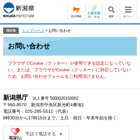
ペ
メ
ー
ニ
ジ
ュ
の
ー
先
を
トップページ
>
お問い合わせ
現在地
頭
飛
本
で
ば
お問い合わせ
文
す。
し
て
本
ブラウザでCookie（クッキー）が使用できる設定になっていな
文
い、または、ブラウザがCookie（クッキー）に対応していない
へ
ため、お問い合わせフォームをご利用頂けません。
新潟県庁
法人番号 5000020150002
〒950-8570 新潟市中央区新光町4番地1
電話番号：025-285-5511（代表）
8時30分から17時15分まで、土日・祝日・年末年始を除く
手話で電話する