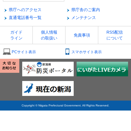
県庁へのアクセス
県庁舎のご案内
直通電話番号一覧
メンテナンス
ガイド
個人情報
RSS配信
免責事項
ライン
の取扱い
について
PCサイト表示
スマホサイト表示
Copyright © Niigata Prefectural Government. All Rights Reserved.