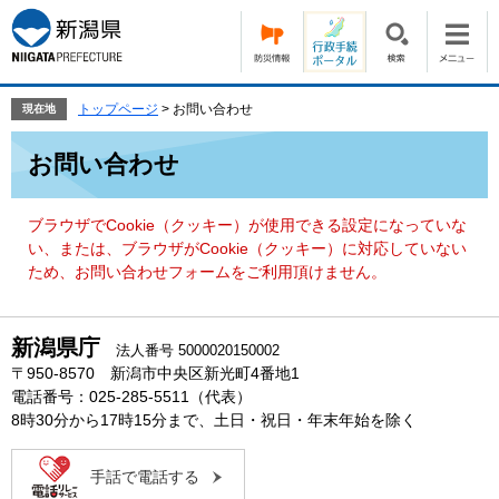
ペ
メ
ー
ニ
ジ
ュ
の
ー
先
を
トップページ
>
お問い合わせ
現在地
頭
飛
本
で
ば
お問い合わせ
文
す。
し
て
本
ブラウザでCookie（クッキー）が使用できる設定になっていな
文
い、または、ブラウザがCookie（クッキー）に対応していない
へ
ため、お問い合わせフォームをご利用頂けません。
新潟県庁
法人番号 5000020150002
〒950-8570 新潟市中央区新光町4番地1
電話番号：025-285-5511（代表）
8時30分から17時15分まで、土日・祝日・年末年始を除く
手話で電話する