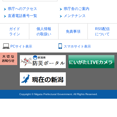
県庁へのアクセス
県庁舎のご案内
直通電話番号一覧
メンテナンス
ガイド
個人情報
RSS配信
免責事項
ライン
の取扱い
について
PCサイト表示
スマホサイト表示
Copyright © Niigata Prefectural Government. All Rights Reserved.