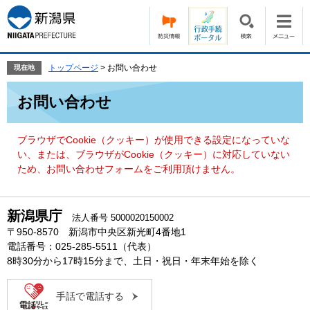
ペ
メ
ー
ニ
ジ
ュ
の
ー
先
を
トップページ
>
お問い合わせ
現在地
頭
飛
本
で
ば
お問い合わせ
文
す。
し
て
本
ブラウザでCookie（クッキー）が使用できる設定になっていな
文
い、または、ブラウザがCookie（クッキー）に対応していない
へ
ため、お問い合わせフォームをご利用頂けません。
新潟県庁
法人番号 5000020150002
〒950-8570 新潟市中央区新光町4番地1
電話番号：025-285-5511（代表）
8時30分から17時15分まで、土日・祝日・年末年始を除く
手話で電話する