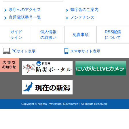
県庁へのアクセス
県庁舎のご案内
直通電話番号一覧
メンテナンス
ガイド
個人情報
RSS配信
免責事項
ライン
の取扱い
について
PCサイト表示
スマホサイト表示
Copyright © Niigata Prefectural Government. All Rights Reserved.