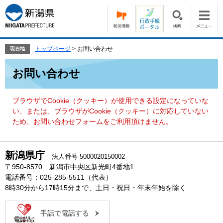
ペ
メ
ー
ニ
ジ
ュ
の
ー
先
を
トップページ
>
お問い合わせ
現在地
頭
飛
本
で
ば
お問い合わせ
文
す。
し
て
本
ブラウザでCookie（クッキー）が使用できる設定になっていな
文
い、または、ブラウザがCookie（クッキー）に対応していない
へ
ため、お問い合わせフォームをご利用頂けません。
新潟県庁
法人番号 5000020150002
〒950-8570 新潟市中央区新光町4番地1
電話番号：025-285-5511（代表）
8時30分から17時15分まで、土日・祝日・年末年始を除く
手話で電話する