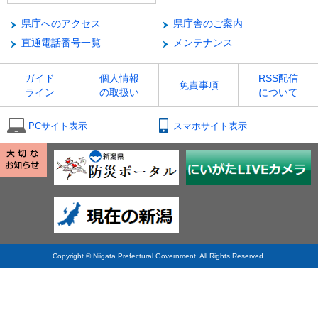
県庁へのアクセス
県庁舎のご案内
直通電話番号一覧
メンテナンス
ガイド
個人情報
RSS配信
免責事項
ライン
の取扱い
について
PCサイト表示
スマホサイト表示
Copyright © Niigata Prefectural Government. All Rights Reserved.