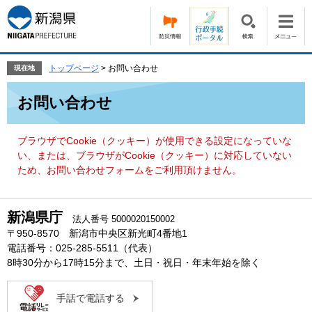
ペ
メ
ー
ニ
ジ
ュ
の
ー
先
を
トップページ
>
お問い合わせ
現在地
頭
飛
本
で
ば
お問い合わせ
文
す。
し
て
本
ブラウザでCookie（クッキー）が使用できる設定になっていな
文
い、または、ブラウザがCookie（クッキー）に対応していない
へ
ため、お問い合わせフォームをご利用頂けません。
新潟県庁
法人番号 5000020150002
〒950-8570 新潟市中央区新光町4番地1
電話番号：025-285-5511（代表）
8時30分から17時15分まで、土日・祝日・年末年始を除く
手話で電話する