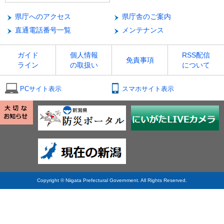
県庁へのアクセス
県庁舎のご案内
直通電話番号一覧
メンテナンス
ガイド
個人情報
RSS配信
免責事項
ライン
の取扱い
について
PCサイト表示
スマホサイト表示
Copyright © Niigata Prefectural Government. All Rights Reserved.