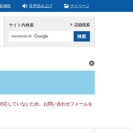
覧補助
音声読み上げ
マイページ
詳細検索
サイト内検索
Google
カ
ス
タ
ム
検
索
）に対応していないため、お問い合わせフォームを