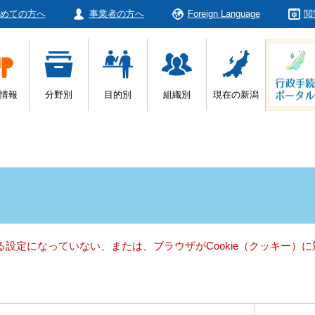
めての方へ
事業者の方へ
Foreign Language
閲
情報
分野別
目的別
組織別
現在の新潟
きる設定になっていない、または、ブラウザがCookie（クッキー