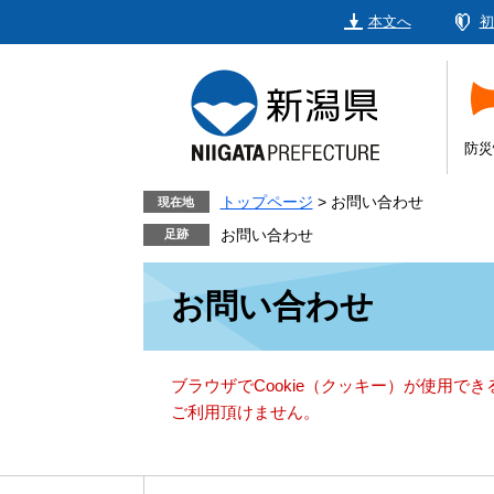
ペ
メ
本文へ
初
ー
ニ
ジ
ュ
の
ー
先
を
頭
飛
防災
で
ば
す。
し
トップページ
>
お問い合わせ
現在地
て
お問い合わせ
本
本
文
お問い合わせ
文
へ
ブラウザでCookie（クッキー）が使用で
ご利用頂けません。