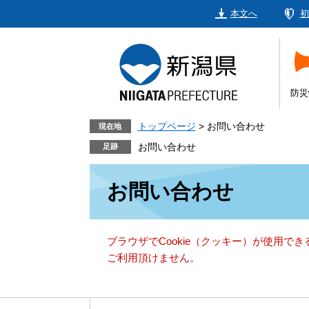
ペ
メ
本文へ
初
ー
ニ
ジ
ュ
の
ー
先
を
頭
飛
防災
で
ば
す。
し
トップページ
>
お問い合わせ
現在地
て
お問い合わせ
本
本
文
お問い合わせ
文
へ
ブラウザでCookie（クッキー）が使用で
ご利用頂けません。