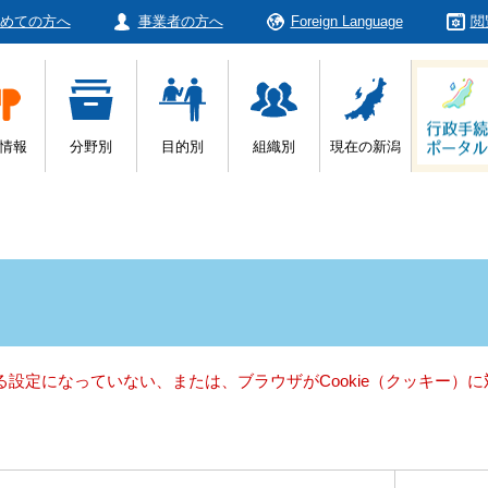
めての方へ
事業者の方へ
Foreign Language
閲
情報
分野別
目的別
組織別
現在の新潟
きる設定になっていない、または、ブラウザがCookie（クッキー