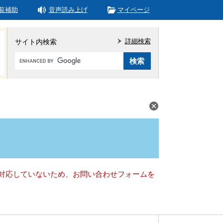
覧補助
音声読み上げ
マイページ
詳細検索
サイト内検索
Google
カ
ス
タ
ム
検
索
）に対応していないため、お問い合わせフォームを