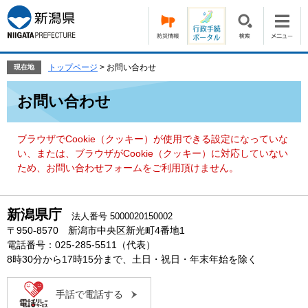
ペ
メ
ー
ニ
ジ
ュ
の
ー
先
を
トップページ
>
お問い合わせ
現在地
頭
飛
本
で
ば
お問い合わせ
文
す。
し
て
本
ブラウザでCookie（クッキー）が使用できる設定になっていな
文
い、または、ブラウザがCookie（クッキー）に対応していない
へ
ため、お問い合わせフォームをご利用頂けません。
新潟県庁
法人番号 5000020150002
〒950-8570 新潟市中央区新光町4番地1
電話番号：025-285-5511（代表）
8時30分から17時15分まで、土日・祝日・年末年始を除く
手話で電話する