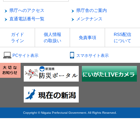
県庁へのアクセス
県庁舎のご案内
直通電話番号一覧
メンテナンス
ガイド
個人情報
RSS配信
免責事項
ライン
の取扱い
について
PCサイト表示
スマホサイト表示
Copyright © Niigata Prefectural Government. All Rights Reserved.