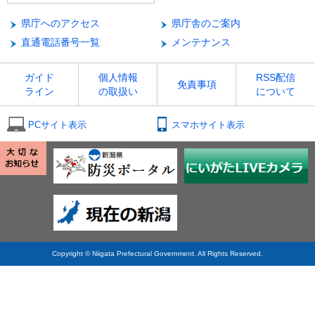
県庁へのアクセス
県庁舎のご案内
直通電話番号一覧
メンテナンス
ガイド
個人情報
RSS配信
免責事項
ライン
の取扱い
について
PCサイト表示
スマホサイト表示
Copyright © Niigata Prefectural Government. All Rights Reserved.