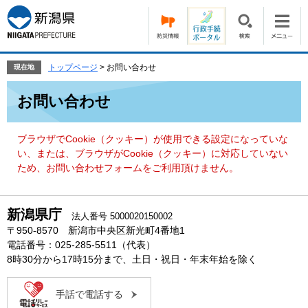
ペ
メ
ー
ニ
ジ
ュ
の
ー
先
を
トップページ
>
お問い合わせ
現在地
頭
飛
本
で
ば
お問い合わせ
文
す。
し
て
本
ブラウザでCookie（クッキー）が使用できる設定になっていな
文
い、または、ブラウザがCookie（クッキー）に対応していない
へ
ため、お問い合わせフォームをご利用頂けません。
新潟県庁
法人番号 5000020150002
〒950-8570 新潟市中央区新光町4番地1
電話番号：025-285-5511（代表）
8時30分から17時15分まで、土日・祝日・年末年始を除く
手話で電話する