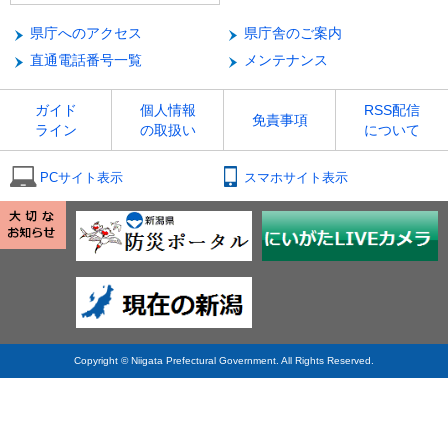
県庁へのアクセス
県庁舎のご案内
直通電話番号一覧
メンテナンス
ガイド
個人情報
RSS配信
免責事項
ライン
の取扱い
について
PCサイト表示
スマホサイト表示
Copyright © Niigata Prefectural Government. All Rights Reserved.