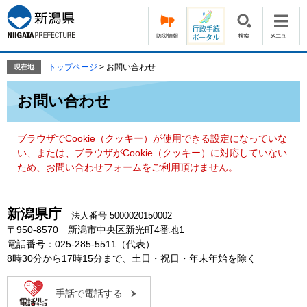
ペ
メ
ー
ニ
ジ
ュ
の
ー
先
を
トップページ
>
お問い合わせ
現在地
頭
飛
本
で
ば
お問い合わせ
文
す。
し
て
本
ブラウザでCookie（クッキー）が使用できる設定になっていな
文
い、または、ブラウザがCookie（クッキー）に対応していない
へ
ため、お問い合わせフォームをご利用頂けません。
新潟県庁
法人番号 5000020150002
〒950-8570 新潟市中央区新光町4番地1
電話番号：025-285-5511（代表）
8時30分から17時15分まで、土日・祝日・年末年始を除く
手話で電話する