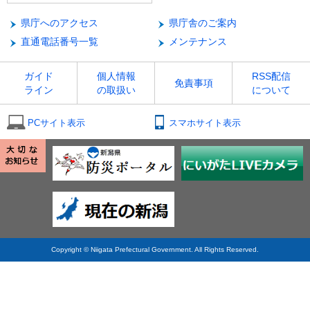
県庁へのアクセス
県庁舎のご案内
直通電話番号一覧
メンテナンス
ガイド
個人情報
RSS配信
免責事項
ライン
の取扱い
について
PCサイト表示
スマホサイト表示
Copyright © Niigata Prefectural Government. All Rights Reserved.