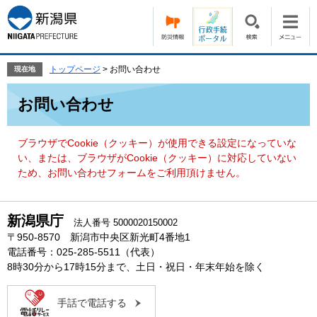
ペ
メ
ー
ニ
ジ
ュ
の
ー
先
を
トップページ
>
お問い合わせ
現在地
頭
飛
本
で
ば
お問い合わせ
文
す。
し
て
本
ブラウザでCookie（クッキー）が使用できる設定になっていな
文
い、または、ブラウザがCookie（クッキー）に対応していない
へ
ため、お問い合わせフォームをご利用頂けません。
新潟県庁
法人番号 5000020150002
〒950-8570 新潟市中央区新光町4番地1
電話番号：025-285-5511（代表）
8時30分から17時15分まで、土日・祝日・年末年始を除く
手話で電話する