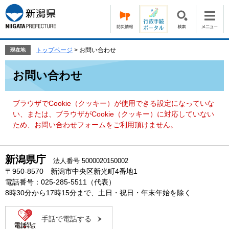
ペ
メ
ー
ニ
ジ
ュ
の
ー
先
を
トップページ
>
お問い合わせ
現在地
頭
飛
本
で
ば
お問い合わせ
文
す。
し
て
本
ブラウザでCookie（クッキー）が使用できる設定になっていな
文
い、または、ブラウザがCookie（クッキー）に対応していない
へ
ため、お問い合わせフォームをご利用頂けません。
新潟県庁
法人番号 5000020150002
〒950-8570 新潟市中央区新光町4番地1
電話番号：025-285-5511（代表）
8時30分から17時15分まで、土日・祝日・年末年始を除く
手話で電話する