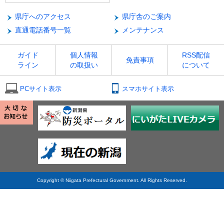
県庁へのアクセス
県庁舎のご案内
直通電話番号一覧
メンテナンス
ガイド
個人情報
RSS配信
免責事項
ライン
の取扱い
について
PCサイト表示
スマホサイト表示
Copyright © Niigata Prefectural Government. All Rights Reserved.