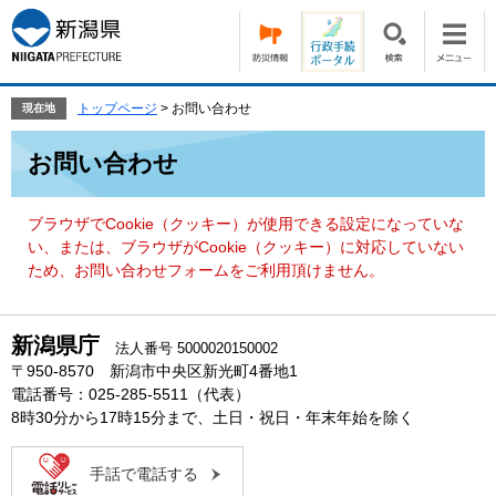
ペ
メ
ー
ニ
ジ
ュ
の
ー
先
を
トップページ
>
お問い合わせ
現在地
頭
飛
本
で
ば
お問い合わせ
文
す。
し
て
本
ブラウザでCookie（クッキー）が使用できる設定になっていな
文
い、または、ブラウザがCookie（クッキー）に対応していない
へ
ため、お問い合わせフォームをご利用頂けません。
新潟県庁
法人番号 5000020150002
〒950-8570 新潟市中央区新光町4番地1
電話番号：025-285-5511（代表）
8時30分から17時15分まで、土日・祝日・年末年始を除く
手話で電話する