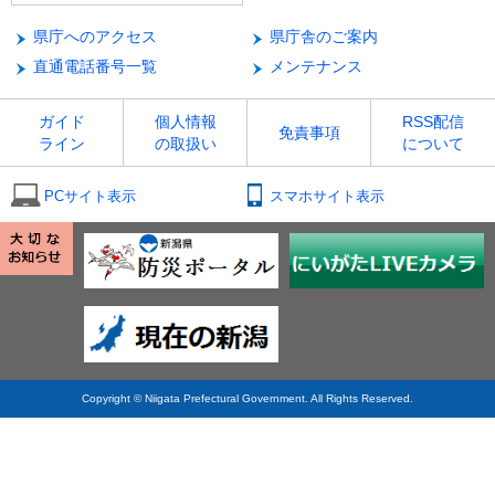
県庁へのアクセス
県庁舎のご案内
直通電話番号一覧
メンテナンス
ガイド
個人情報
RSS配信
免責事項
ライン
の取扱い
について
PCサイト表示
スマホサイト表示
Copyright © Niigata Prefectural Government. All Rights Reserved.