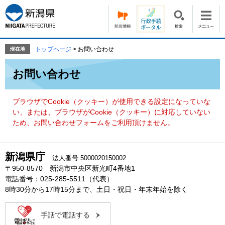
ペ
メ
ー
ニ
ジ
ュ
の
ー
先
を
トップページ
>
お問い合わせ
現在地
頭
飛
本
で
ば
お問い合わせ
文
す。
し
て
本
ブラウザでCookie（クッキー）が使用できる設定になっていな
文
い、または、ブラウザがCookie（クッキー）に対応していない
へ
ため、お問い合わせフォームをご利用頂けません。
新潟県庁
法人番号 5000020150002
〒950-8570 新潟市中央区新光町4番地1
電話番号：025-285-5511（代表）
8時30分から17時15分まで、土日・祝日・年末年始を除く
手話で電話する