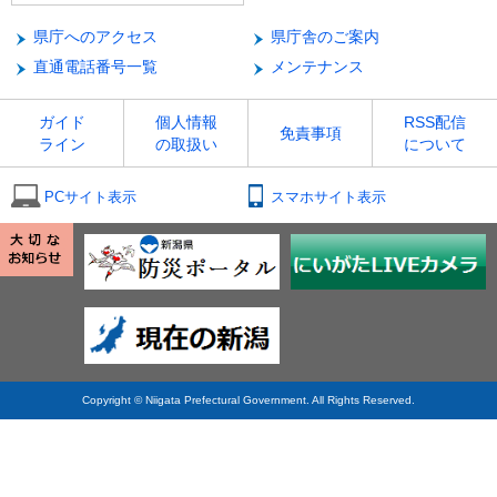
県庁へのアクセス
県庁舎のご案内
直通電話番号一覧
メンテナンス
ガイド
個人情報
RSS配信
免責事項
ライン
の取扱い
について
PCサイト表示
スマホサイト表示
Copyright © Niigata Prefectural Government. All Rights Reserved.