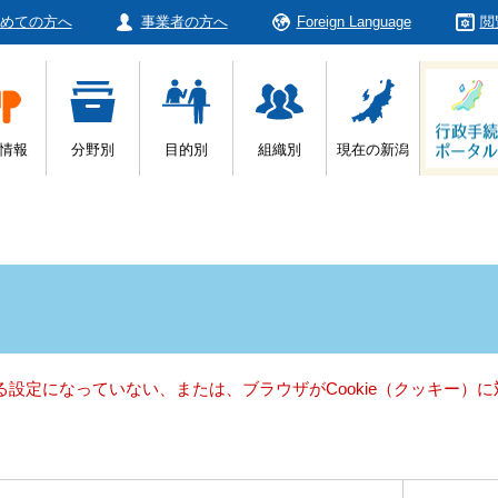
めての方へ
事業者の方へ
Foreign Language
閲
情報
分野別
目的別
組織別
現在の新潟
きる設定になっていない、または、ブラウザがCookie（クッキー