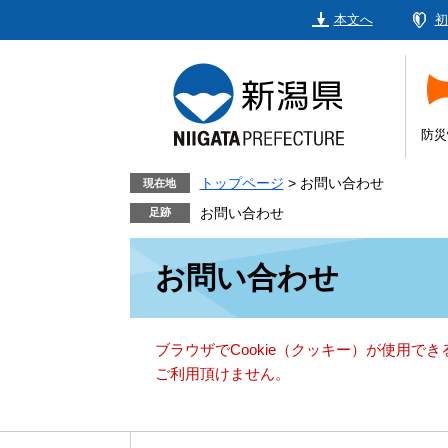
ペ
メ
本文へ
初
ー
ニ
ジ
ュ
の
ー
先
を
頭
飛
防災
で
ば
す。
し
トップページ
>
お問い合わせ
現在地
て
お問い合わせ
本
本
文
お問い合わせ
文
へ
ブラウザでCookie（クッキー）が使用で
ご利用頂けません。