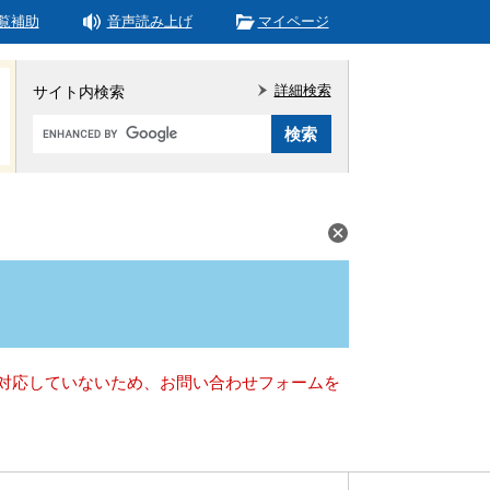
覧補助
音声読み上げ
マイページ
詳細検索
サイト内検索
Google
カ
ス
タ
ム
検
索
）に対応していないため、お問い合わせフォームを