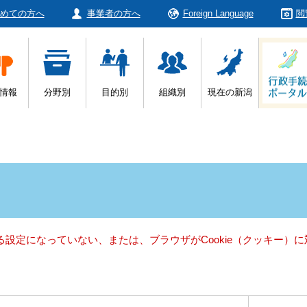
めての方へ
事業者の方へ
Foreign Language
閲
情報
分野別
目的別
組織別
現在の新潟
きる設定になっていない、または、ブラウザがCookie（クッキー