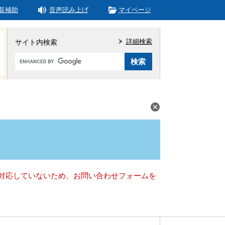
覧補助
音声読み上げ
マイページ
詳細検索
サイト内検索
Google
カ
ス
タ
ム
検
索
）に対応していないため、お問い合わせフォームを