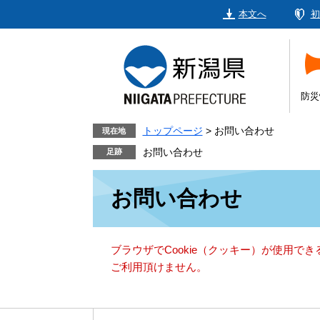
ペ
メ
本文へ
初
ー
ニ
ジ
ュ
の
ー
先
を
頭
飛
防災
で
ば
す。
し
トップページ
>
お問い合わせ
現在地
て
お問い合わせ
本
本
文
お問い合わせ
文
へ
ブラウザでCookie（クッキー）が使用で
ご利用頂けません。