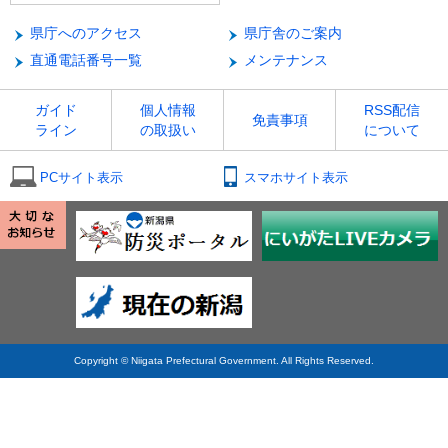
県庁へのアクセス
県庁舎のご案内
直通電話番号一覧
メンテナンス
ガイド
個人情報
RSS配信
免責事項
ライン
の取扱い
について
PCサイト表示
スマホサイト表示
Copyright © Niigata Prefectural Government. All Rights Reserved.