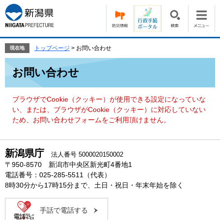
ペ
メ
ー
ニ
ジ
ュ
の
ー
先
を
トップページ
>
お問い合わせ
現在地
頭
飛
本
で
ば
お問い合わせ
文
す。
し
て
本
ブラウザでCookie（クッキー）が使用できる設定になっていな
文
い、または、ブラウザがCookie（クッキー）に対応していない
へ
ため、お問い合わせフォームをご利用頂けません。
新潟県庁
法人番号 5000020150002
〒950-8570 新潟市中央区新光町4番地1
電話番号：025-285-5511（代表）
8時30分から17時15分まで、土日・祝日・年末年始を除く
手話で電話する