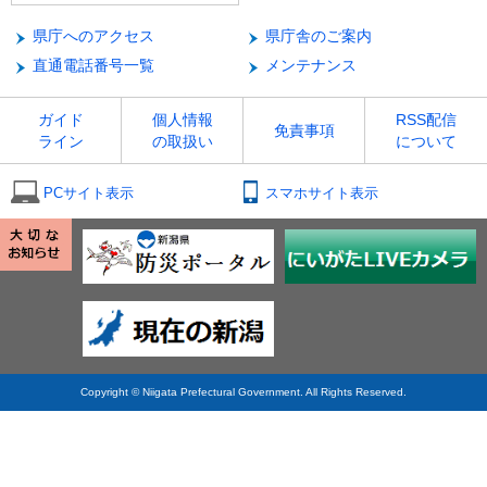
県庁へのアクセス
県庁舎のご案内
直通電話番号一覧
メンテナンス
ガイド
個人情報
RSS配信
免責事項
ライン
の取扱い
について
PCサイト表示
スマホサイト表示
Copyright © Niigata Prefectural Government. All Rights Reserved.