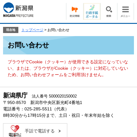
ペ
メ
ー
ニ
ジ
ュ
の
ー
先
を
トップページ
>
お問い合わせ
現在地
頭
飛
本
で
ば
お問い合わせ
文
す。
し
て
本
ブラウザでCookie（クッキー）が使用できる設定になっていな
文
い、または、ブラウザがCookie（クッキー）に対応していない
へ
ため、お問い合わせフォームをご利用頂けません。
新潟県庁
法人番号 5000020150002
〒950-8570 新潟市中央区新光町4番地1
電話番号：025-285-5511（代表）
8時30分から17時15分まで、土日・祝日・年末年始を除く
手話で電話する