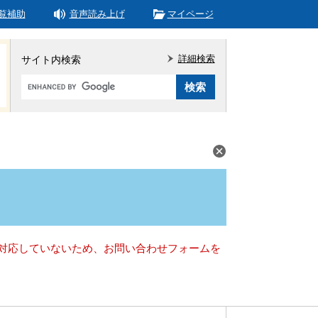
覧補助
音声読み上げ
マイページ
詳細検索
サイト内検索
Google
カ
ス
タ
ム
検
索
）に対応していないため、お問い合わせフォームを