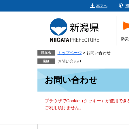
ペ
メ
本文へ
初
ー
ニ
ジ
ュ
の
ー
先
を
頭
飛
防災
で
ば
す。
し
トップページ
>
お問い合わせ
現在地
て
お問い合わせ
本
本
文
お問い合わせ
文
へ
ブラウザでCookie（クッキー）が使用で
ご利用頂けません。