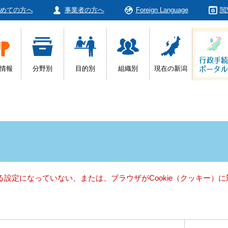
めての方へ
事業者の方へ
Foreign Language
閲
情報
分野別
目的別
組織別
現在の新潟
きる設定になっていない、または、ブラウザがCookie（クッキー