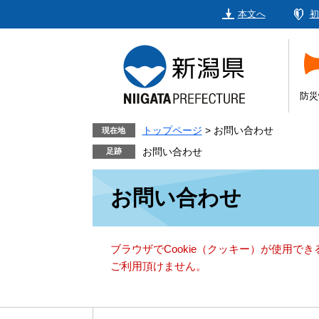
ペ
メ
本文へ
初
ー
ニ
ジ
ュ
の
ー
先
を
頭
飛
防災
で
ば
す。
し
トップページ
>
お問い合わせ
現在地
て
お問い合わせ
本
本
文
お問い合わせ
文
へ
ブラウザでCookie（クッキー）が使用で
ご利用頂けません。