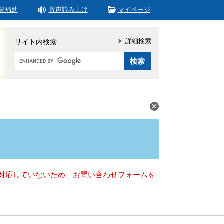
覧補助
音声読み上げ
マイページ
詳細検索
サイト内検索
Google
カ
ス
タ
ム
検
索
）に対応していないため、お問い合わせフォームを