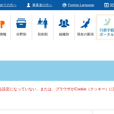
めての方へ
事業者の方へ
Foreign Language
閲
情報
分野別
目的別
組織別
現在の新潟
きる設定になっていない、または、ブラウザがCookie（クッキー