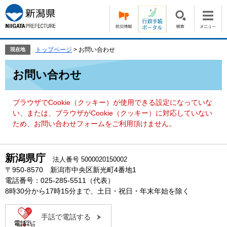
ペ
メ
ー
ニ
ジ
ュ
の
ー
先
を
トップページ
>
お問い合わせ
現在地
頭
飛
本
で
ば
お問い合わせ
文
す。
し
て
本
ブラウザでCookie（クッキー）が使用できる設定になっていな
文
い、または、ブラウザがCookie（クッキー）に対応していない
へ
ため、お問い合わせフォームをご利用頂けません。
新潟県庁
法人番号 5000020150002
〒950-8570 新潟市中央区新光町4番地1
電話番号：025-285-5511（代表）
8時30分から17時15分まで、土日・祝日・年末年始を除く
手話で電話する