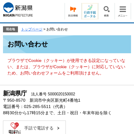
ペ
メ
ー
ニ
ジ
ュ
の
ー
先
を
トップページ
>
お問い合わせ
現在地
頭
飛
本
で
ば
お問い合わせ
文
す。
し
て
本
ブラウザでCookie（クッキー）が使用できる設定になっていな
文
い、または、ブラウザがCookie（クッキー）に対応していない
へ
ため、お問い合わせフォームをご利用頂けません。
新潟県庁
法人番号 5000020150002
〒950-8570 新潟市中央区新光町4番地1
電話番号：025-285-5511（代表）
8時30分から17時15分まで、土日・祝日・年末年始を除く
手話で電話する