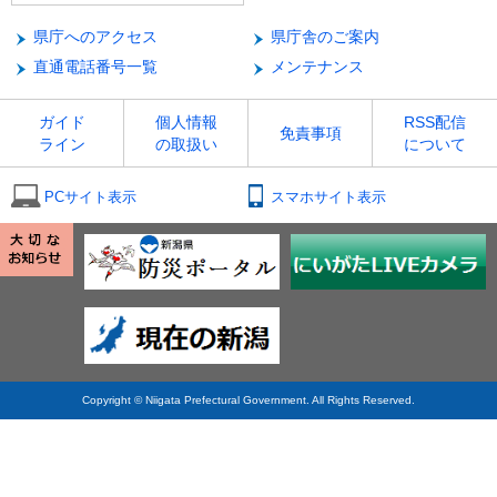
県庁へのアクセス
県庁舎のご案内
直通電話番号一覧
メンテナンス
ガイド
個人情報
RSS配信
免責事項
ライン
の取扱い
について
PCサイト表示
スマホサイト表示
Copyright © Niigata Prefectural Government. All Rights Reserved.