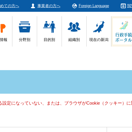
めての方へ
事業者の方へ
Foreign Language
閲
情報
分野別
目的別
組織別
現在の新潟
きる設定になっていない、または、ブラウザがCookie（クッキー