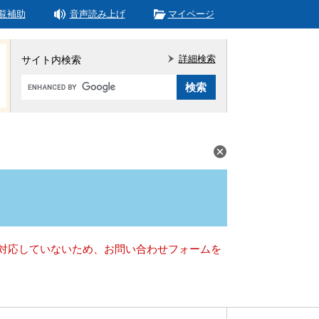
覧補助
音声読み上げ
マイページ
詳細検索
サイト内検索
Google
カ
ス
タ
ム
検
索
）に対応していないため、お問い合わせフォームを