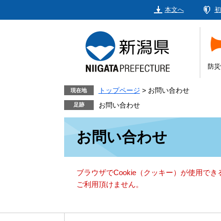
ペ
メ
本文へ
初
ー
ニ
ジ
ュ
の
ー
先
を
頭
飛
防災
で
ば
す。
し
トップページ
>
お問い合わせ
現在地
て
お問い合わせ
本
本
文
お問い合わせ
文
へ
ブラウザでCookie（クッキー）が使用で
ご利用頂けません。