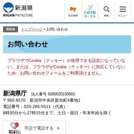
ペ
メ
ー
ニ
ジ
ュ
の
ー
先
を
トップページ
>
お問い合わせ
現在地
頭
飛
本
で
ば
お問い合わせ
文
す。
し
て
本
ブラウザでCookie（クッキー）が使用できる設定になっていな
文
い、または、ブラウザがCookie（クッキー）に対応していない
へ
ため、お問い合わせフォームをご利用頂けません。
新潟県庁
法人番号 5000020150002
〒950-8570 新潟市中央区新光町4番地1
電話番号：025-285-5511（代表）
8時30分から17時15分まで、土日・祝日・年末年始を除く
手話で電話する