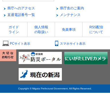
県庁へのアクセス
県庁舎のご案内
直通電話番号一覧
メンテナンス
ガイド
個人情報
RSS配信
免責事項
ライン
の取扱い
について
PCサイト表示
スマホサイト表示
Copyright © Niigata Prefectural Government. All Rights Reserved.