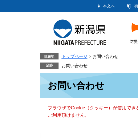
ペ
メ
本文へ
初
ー
ニ
ジ
ュ
の
ー
先
を
頭
飛
防災
で
ば
す。
し
トップページ
>
お問い合わせ
現在地
て
お問い合わせ
本
本
文
お問い合わせ
文
へ
ブラウザでCookie（クッキー）が使用で
ご利用頂けません。