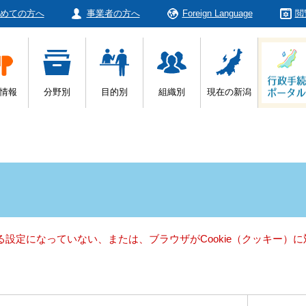
めての方へ
事業者の方へ
Foreign Language
閲
情報
分野別
目的別
組織別
現在の新潟
きる設定になっていない、または、ブラウザがCookie（クッキー