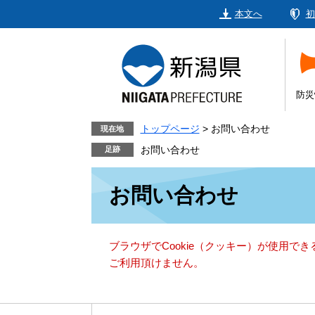
ペ
メ
本文へ
初
ー
ニ
ジ
ュ
の
ー
先
を
頭
飛
防災
で
ば
す。
し
トップページ
>
お問い合わせ
現在地
て
お問い合わせ
本
本
文
お問い合わせ
文
へ
ブラウザでCookie（クッキー）が使用で
ご利用頂けません。