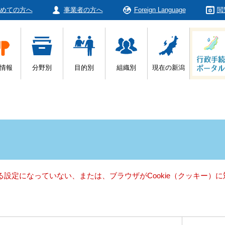
めての方へ
事業者の方へ
Foreign Language
閲
情報
分野別
目的別
組織別
現在の新潟
きる設定になっていない、または、ブラウザがCookie（クッキー