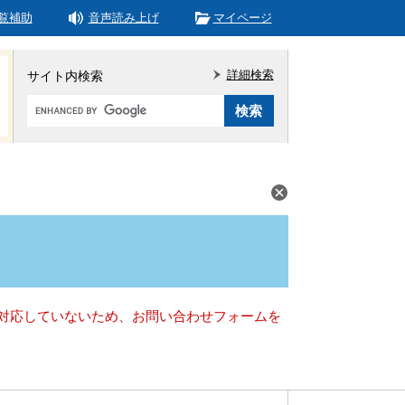
覧補助
音声読み上げ
マイページ
詳細検索
サイト内検索
Google
カ
ス
タ
ム
検
索
）に対応していないため、お問い合わせフォームを