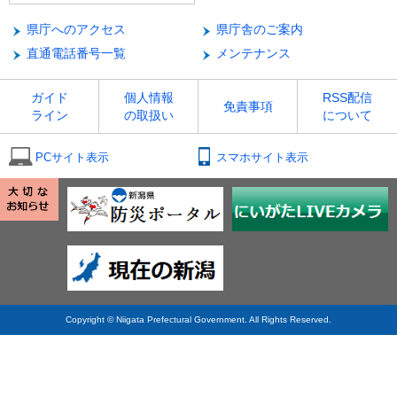
県庁へのアクセス
県庁舎のご案内
直通電話番号一覧
メンテナンス
ガイド
個人情報
RSS配信
免責事項
ライン
の取扱い
について
PCサイト表示
スマホサイト表示
Copyright © Niigata Prefectural Government. All Rights Reserved.