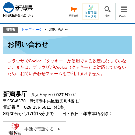
ペ
メ
ー
ニ
ジ
ュ
の
ー
先
を
トップページ
>
お問い合わせ
現在地
頭
飛
本
で
ば
お問い合わせ
文
す。
し
て
本
ブラウザでCookie（クッキー）が使用できる設定になっていな
文
い、または、ブラウザがCookie（クッキー）に対応していない
へ
ため、お問い合わせフォームをご利用頂けません。
新潟県庁
法人番号 5000020150002
〒950-8570 新潟市中央区新光町4番地1
電話番号：025-285-5511（代表）
8時30分から17時15分まで、土日・祝日・年末年始を除く
手話で電話する