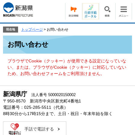
ペ
メ
ー
ニ
ジ
ュ
の
ー
先
を
トップページ
>
お問い合わせ
現在地
頭
飛
本
で
ば
お問い合わせ
文
す。
し
て
本
ブラウザでCookie（クッキー）が使用できる設定になっていな
文
い、または、ブラウザがCookie（クッキー）に対応していない
へ
ため、お問い合わせフォームをご利用頂けません。
新潟県庁
法人番号 5000020150002
〒950-8570 新潟市中央区新光町4番地1
電話番号：025-285-5511（代表）
8時30分から17時15分まで、土日・祝日・年末年始を除く
手話で電話する