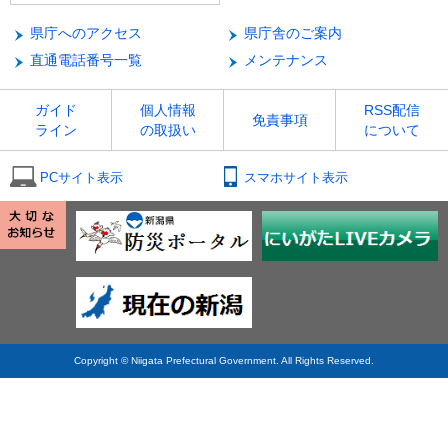
県庁へのアクセス
県庁舎のご案内
直通電話番号一覧
メンテナンス
ガイド
個人情報
RSS配信
免責事項
ライン
の取扱い
について
PCサイト表示
スマホサイト表示
Copyright © Niigata Prefectural Government. All Rights Reserved.