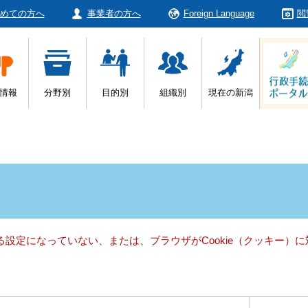
めての方へ
事業者の方へ
Foreign Language
閲
情報
分野別
目的別
組織別
現在の新潟
きる設定になっていない、または、ブラウザがCookie（クッキー