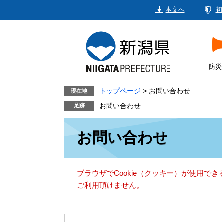
ペ
メ
本文へ
初
ー
ニ
ジ
ュ
の
ー
先
を
頭
飛
防災
で
ば
す。
し
トップページ
>
お問い合わせ
現在地
て
お問い合わせ
本
本
文
お問い合わせ
文
へ
ブラウザでCookie（クッキー）が使用で
ご利用頂けません。