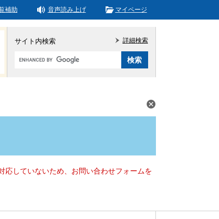
覧補助
音声読み上げ
マイページ
詳細検索
サイト内検索
Google
カ
ス
タ
ム
検
索
）に対応していないため、お問い合わせフォームを