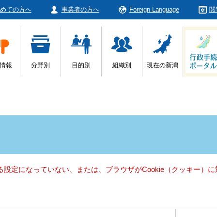
めての方へ
事業者の方へ
Foreign Language
閲
情報
分野別
目的別
組織別
現在の新潟
きる設定になっていない、または、ブラウザがCookie（クッキー