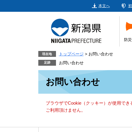
ペ
メ
本文へ
初
ー
ニ
ジ
ュ
の
ー
先
を
頭
飛
防災
で
ば
す。
し
トップページ
>
お問い合わせ
現在地
て
お問い合わせ
本
本
文
お問い合わせ
文
へ
ブラウザでCookie（クッキー）が使用で
ご利用頂けません。