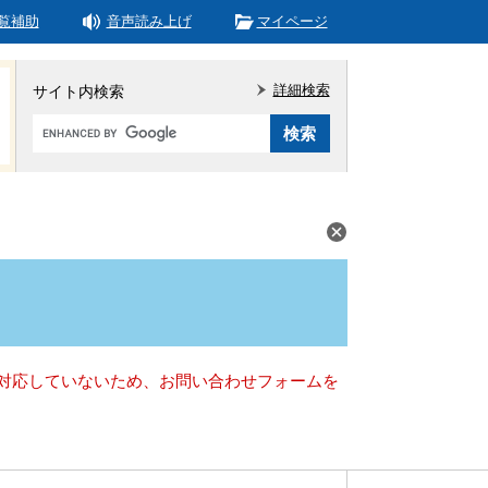
覧補助
音声読み上げ
マイページ
詳細検索
サイト内検索
Google
カ
ス
タ
ム
検
索
）に対応していないため、お問い合わせフォームを