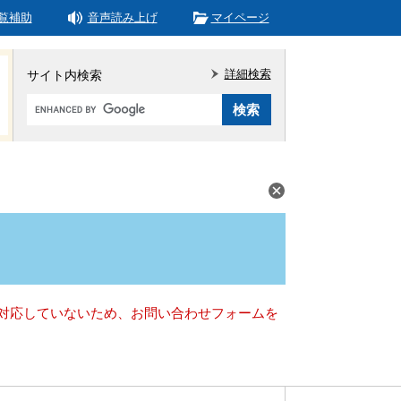
覧補助
音声読み上げ
マイページ
詳細検索
サイト内検索
Google
カ
ス
タ
ム
検
索
）に対応していないため、お問い合わせフォームを