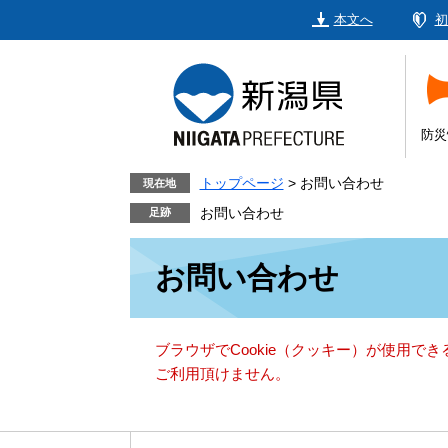
ペ
メ
本文へ
初
ー
ニ
ジ
ュ
の
ー
先
を
頭
飛
防災
で
ば
す。
し
トップページ
>
お問い合わせ
現在地
て
お問い合わせ
本
本
文
お問い合わせ
文
へ
ブラウザでCookie（クッキー）が使用で
ご利用頂けません。