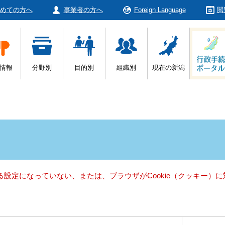
めての方へ
事業者の方へ
Foreign Language
閲
情報
分野別
目的別
組織別
現在の新潟
きる設定になっていない、または、ブラウザがCookie（クッキー