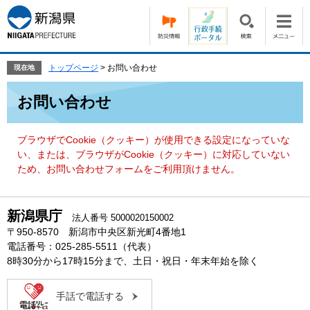
ペ
メ
ー
ニ
ジ
ュ
の
ー
先
を
トップページ
>
お問い合わせ
現在地
頭
飛
本
で
ば
お問い合わせ
文
す。
し
て
本
ブラウザでCookie（クッキー）が使用できる設定になっていな
文
い、または、ブラウザがCookie（クッキー）に対応していない
へ
ため、お問い合わせフォームをご利用頂けません。
新潟県庁
法人番号 5000020150002
〒950-8570 新潟市中央区新光町4番地1
電話番号：025-285-5511（代表）
8時30分から17時15分まで、土日・祝日・年末年始を除く
手話で電話する