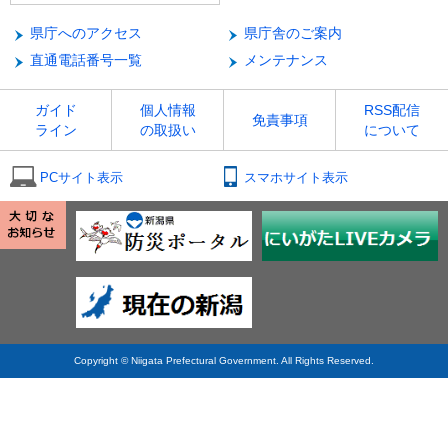
県庁へのアクセス
県庁舎のご案内
直通電話番号一覧
メンテナンス
ガイド
個人情報
RSS配信
免責事項
ライン
の取扱い
について
PCサイト表示
スマホサイト表示
Copyright © Niigata Prefectural Government. All Rights Reserved.