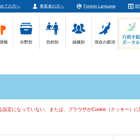
めての方へ
事業者の方へ
Foreign Language
閲
情報
分野別
目的別
組織別
現在の新潟
きる設定になっていない、または、ブラウザがCookie（クッキー