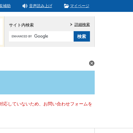
覧補助
音声読み上げ
マイページ
詳細検索
サイト内検索
Google
カ
ス
タ
ム
検
索
）に対応していないため、お問い合わせフォームを