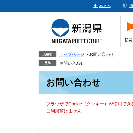
ペ
メ
本文へ
初
ー
ニ
ジ
ュ
の
ー
先
を
頭
飛
防災
で
ば
す。
し
トップページ
>
お問い合わせ
現在地
て
お問い合わせ
本
本
文
お問い合わせ
文
へ
ブラウザでCookie（クッキー）が使用で
ご利用頂けません。