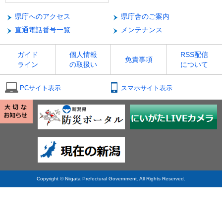
県庁へのアクセス
県庁舎のご案内
直通電話番号一覧
メンテナンス
ガイド
個人情報
RSS配信
免責事項
ライン
の取扱い
について
PCサイト表示
スマホサイト表示
Copyright © Niigata Prefectural Government. All Rights Reserved.