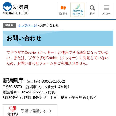
ペ
メ
ー
ニ
ジ
ュ
の
ー
先
を
トップページ
>
お問い合わせ
現在地
頭
飛
本
で
ば
お問い合わせ
文
す。
し
て
本
ブラウザでCookie（クッキー）が使用できる設定になっていな
文
い、または、ブラウザがCookie（クッキー）に対応していない
へ
ため、お問い合わせフォームをご利用頂けません。
新潟県庁
法人番号 5000020150002
〒950-8570 新潟市中央区新光町4番地1
電話番号：025-285-5511（代表）
8時30分から17時15分まで、土日・祝日・年末年始を除く
手話で電話する