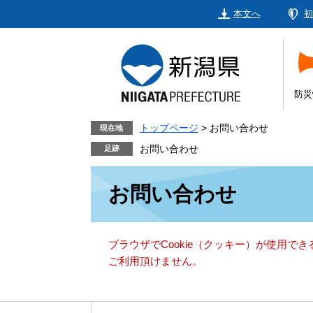
ペ
メ
本文へ
初
ー
ニ
ジ
ュ
の
ー
先
を
頭
飛
防災
で
ば
す。
し
トップページ
>
お問い合わせ
現在地
て
お問い合わせ
本
本
文
お問い合わせ
文
へ
ブラウザでCookie（クッキー）が使用で
ご利用頂けません。