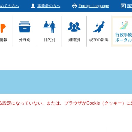
めての方へ
事業者の方へ
Foreign Language
閲
情報
分野別
目的別
組織別
現在の新潟
きる設定になっていない、または、ブラウザがCookie（クッキー