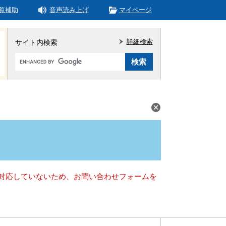
覧補助
音声読み上げ
マイページ
詳細検索
サイト内検索
Google
カ
ス
タ
ム
検
索
）に対応していないため、お問い合わせフォームを