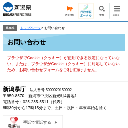
ペ
メ
ー
ニ
ジ
ュ
の
ー
先
を
トップページ
>
お問い合わせ
現在地
頭
飛
本
で
ば
お問い合わせ
文
す。
し
て
本
ブラウザでCookie（クッキー）が使用できる設定になっていな
文
い、または、ブラウザがCookie（クッキー）に対応していない
へ
ため、お問い合わせフォームをご利用頂けません。
新潟県庁
法人番号 5000020150002
〒950-8570 新潟市中央区新光町4番地1
電話番号：025-285-5511（代表）
8時30分から17時15分まで、土日・祝日・年末年始を除く
手話で電話する