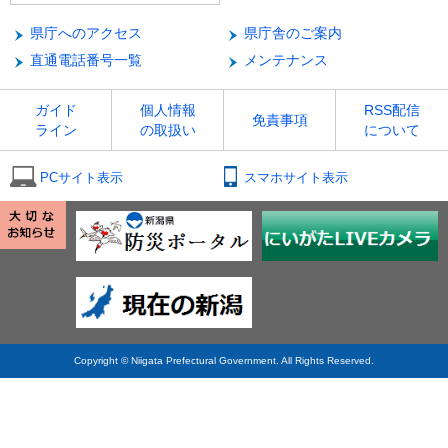
県庁へのアクセス
県庁舎のご案内
直通電話番号一覧
メンテナンス
ガイド
個人情報
RSS配信
免責事項
ライン
の取扱い
について
PCサイト表示
スマホサイト表示
Copyright © Niigata Prefectural Government. All Rights Reserved.