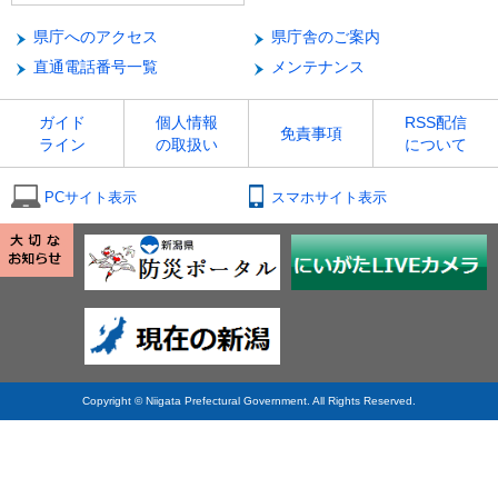
県庁へのアクセス
県庁舎のご案内
直通電話番号一覧
メンテナンス
ガイド
個人情報
RSS配信
免責事項
ライン
の取扱い
について
PCサイト表示
スマホサイト表示
Copyright © Niigata Prefectural Government. All Rights Reserved.