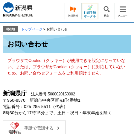
ペ
メ
ー
ニ
ジ
ュ
の
ー
先
を
トップページ
>
お問い合わせ
現在地
頭
飛
本
で
ば
お問い合わせ
文
す。
し
て
本
ブラウザでCookie（クッキー）が使用できる設定になっていな
文
い、または、ブラウザがCookie（クッキー）に対応していない
へ
ため、お問い合わせフォームをご利用頂けません。
新潟県庁
法人番号 5000020150002
〒950-8570 新潟市中央区新光町4番地1
電話番号：025-285-5511（代表）
8時30分から17時15分まで、土日・祝日・年末年始を除く
手話で電話する