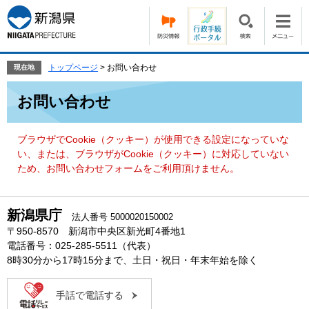
ペ
メ
ー
ニ
ジ
ュ
の
ー
先
を
トップページ
>
お問い合わせ
現在地
頭
飛
本
で
ば
お問い合わせ
文
す。
し
て
本
ブラウザでCookie（クッキー）が使用できる設定になっていな
文
い、または、ブラウザがCookie（クッキー）に対応していない
へ
ため、お問い合わせフォームをご利用頂けません。
新潟県庁
法人番号 5000020150002
〒950-8570 新潟市中央区新光町4番地1
電話番号：025-285-5511（代表）
8時30分から17時15分まで、土日・祝日・年末年始を除く
手話で電話する