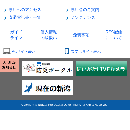
県庁へのアクセス
県庁舎のご案内
直通電話番号一覧
メンテナンス
ガイド
個人情報
RSS配信
免責事項
ライン
の取扱い
について
PCサイト表示
スマホサイト表示
Copyright © Niigata Prefectural Government. All Rights Reserved.