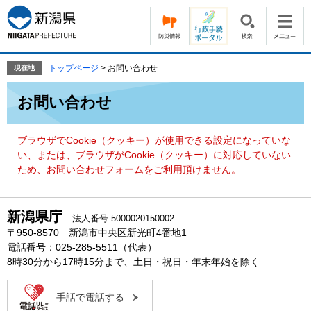
ペ
メ
ー
ニ
ジ
ュ
の
ー
先
を
トップページ
>
お問い合わせ
現在地
頭
飛
本
で
ば
お問い合わせ
文
す。
し
て
本
ブラウザでCookie（クッキー）が使用できる設定になっていな
文
い、または、ブラウザがCookie（クッキー）に対応していない
へ
ため、お問い合わせフォームをご利用頂けません。
新潟県庁
法人番号 5000020150002
〒950-8570 新潟市中央区新光町4番地1
電話番号：025-285-5511（代表）
8時30分から17時15分まで、土日・祝日・年末年始を除く
手話で電話する