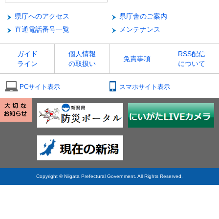
県庁へのアクセス
県庁舎のご案内
直通電話番号一覧
メンテナンス
ガイド
個人情報
RSS配信
免責事項
ライン
の取扱い
について
PCサイト表示
スマホサイト表示
Copyright © Niigata Prefectural Government. All Rights Reserved.