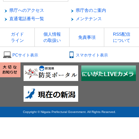
県庁へのアクセス
県庁舎のご案内
直通電話番号一覧
メンテナンス
ガイド
個人情報
RSS配信
免責事項
ライン
の取扱い
について
PCサイト表示
スマホサイト表示
Copyright © Niigata Prefectural Government. All Rights Reserved.