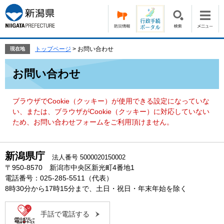
ペ
メ
ー
ニ
ジ
ュ
の
ー
先
を
トップページ
>
お問い合わせ
現在地
頭
飛
本
で
ば
お問い合わせ
文
す。
し
て
本
ブラウザでCookie（クッキー）が使用できる設定になっていな
文
い、または、ブラウザがCookie（クッキー）に対応していない
へ
ため、お問い合わせフォームをご利用頂けません。
新潟県庁
法人番号 5000020150002
〒950-8570 新潟市中央区新光町4番地1
電話番号：025-285-5511（代表）
8時30分から17時15分まで、土日・祝日・年末年始を除く
手話で電話する