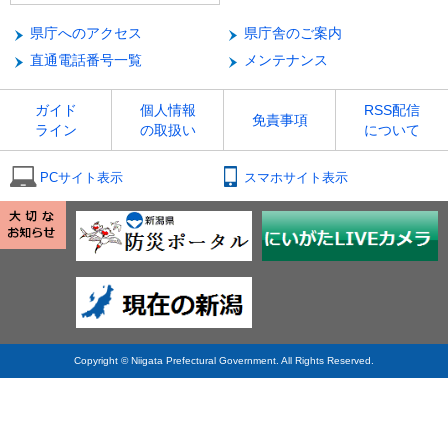
県庁へのアクセス
県庁舎のご案内
直通電話番号一覧
メンテナンス
ガイド
個人情報
RSS配信
免責事項
ライン
の取扱い
について
PCサイト表示
スマホサイト表示
Copyright © Niigata Prefectural Government. All Rights Reserved.