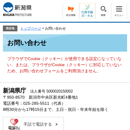
ペ
メ
ー
ニ
ジ
ュ
の
ー
先
を
トップページ
>
お問い合わせ
現在地
頭
飛
本
で
ば
お問い合わせ
文
す。
し
て
本
ブラウザでCookie（クッキー）が使用できる設定になっていな
文
い、または、ブラウザがCookie（クッキー）に対応していない
へ
ため、お問い合わせフォームをご利用頂けません。
新潟県庁
法人番号 5000020150002
〒950-8570 新潟市中央区新光町4番地1
電話番号：025-285-5511（代表）
8時30分から17時15分まで、土日・祝日・年末年始を除く
手話で電話する