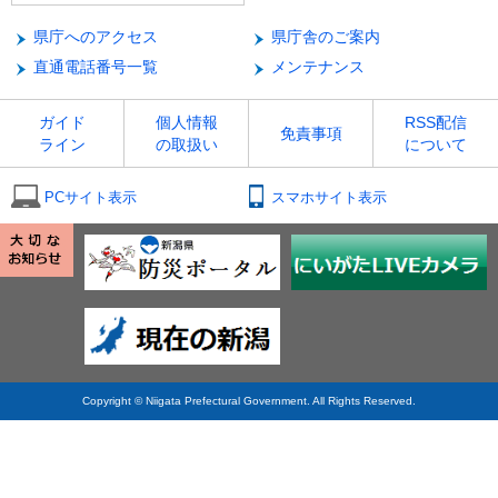
県庁へのアクセス
県庁舎のご案内
直通電話番号一覧
メンテナンス
ガイド
個人情報
RSS配信
免責事項
ライン
の取扱い
について
PCサイト表示
スマホサイト表示
Copyright © Niigata Prefectural Government. All Rights Reserved.