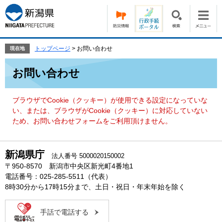
ペ
メ
ー
ニ
ジ
ュ
の
ー
先
を
トップページ
>
お問い合わせ
現在地
頭
飛
本
で
ば
お問い合わせ
文
す。
し
て
本
ブラウザでCookie（クッキー）が使用できる設定になっていな
文
い、または、ブラウザがCookie（クッキー）に対応していない
へ
ため、お問い合わせフォームをご利用頂けません。
新潟県庁
法人番号 5000020150002
〒950-8570 新潟市中央区新光町4番地1
電話番号：025-285-5511（代表）
8時30分から17時15分まで、土日・祝日・年末年始を除く
手話で電話する