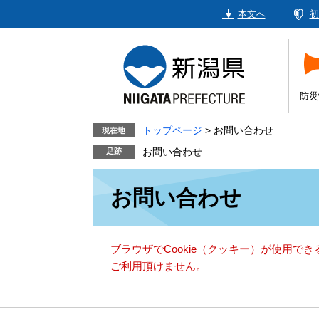
ペ
メ
本文へ
初
ー
ニ
ジ
ュ
の
ー
先
を
頭
飛
防災
で
ば
す。
し
トップページ
>
お問い合わせ
現在地
て
お問い合わせ
本
本
文
お問い合わせ
文
へ
ブラウザでCookie（クッキー）が使用で
ご利用頂けません。