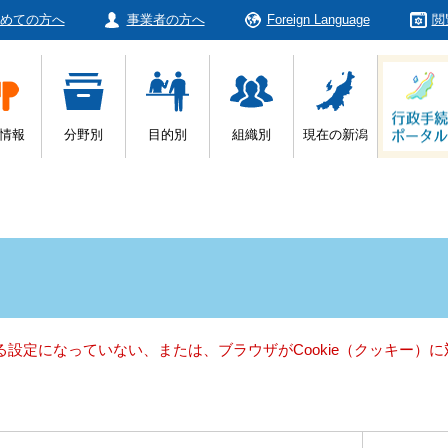
めての方へ
事業者の方へ
Foreign Language
閲
情報
分野別
目的別
組織別
現在の新潟
きる設定になっていない、または、ブラウザがCookie（クッキー