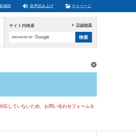
覧補助
音声読み上げ
マイページ
詳細検索
サイト内検索
Google
カ
ス
タ
ム
検
索
）に対応していないため、お問い合わせフォームを