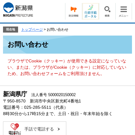
ペ
メ
ー
ニ
ジ
ュ
の
ー
先
を
トップページ
>
お問い合わせ
現在地
頭
飛
本
で
ば
お問い合わせ
文
す。
し
て
本
ブラウザでCookie（クッキー）が使用できる設定になっていな
文
い、または、ブラウザがCookie（クッキー）に対応していない
へ
ため、お問い合わせフォームをご利用頂けません。
新潟県庁
法人番号 5000020150002
〒950-8570 新潟市中央区新光町4番地1
電話番号：025-285-5511（代表）
8時30分から17時15分まで、土日・祝日・年末年始を除く
手話で電話する