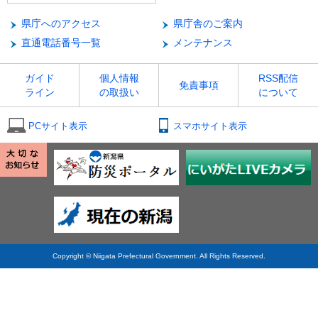
県庁へのアクセス
県庁舎のご案内
直通電話番号一覧
メンテナンス
ガイド
個人情報
RSS配信
免責事項
ライン
の取扱い
について
PCサイト表示
スマホサイト表示
Copyright © Niigata Prefectural Government. All Rights Reserved.